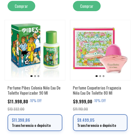
Perfume Pibes Colonia Niño Eau De
Perfume Coqueterias Fragancia
Toilette Vaporizador 90 Ml
Niña Eau De Toilette 80 Ml
$11.998,80
$9.999,00
-
10
%
OFF
-
10
%
OFF
$13.332,00
$11.110,00
$11.398,86
$9.499,05
Transferencia o depósito
Transferencia o depósito