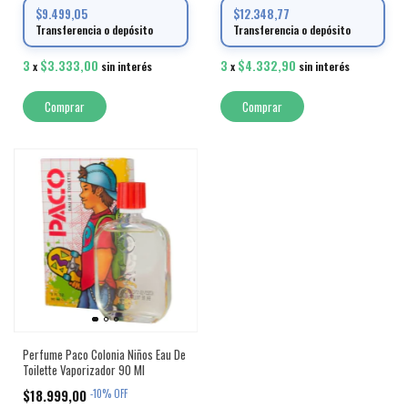
$9.499,05
$12.348,77
Transferencia o depósito
Transferencia o depósito
3
$3.333,00
3
$4.332,90
x
sin interés
x
sin interés
Perfume Paco Colonia Niños Eau De
Toilette Vaporizador 90 Ml
$18.999,00
-
10
%
OFF