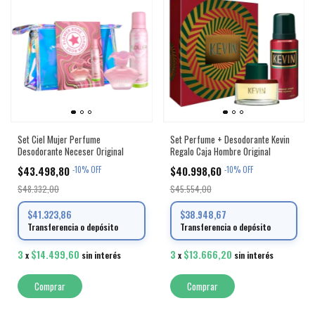
Set Ciel Mujer Perfume
Set Perfume + Desodorante Kevin
Desodorante Neceser Original
Regalo Caja Hombre Original
$43.498,80
$40.998,60
-
10
%
OFF
-
10
%
OFF
$48.332,00
$45.554,00
$41.323,86
$38.948,67
Transferencia o depósito
Transferencia o depósito
3
$14.499,60
3
$13.666,20
x
sin interés
x
sin interés
Comprar
Comprar