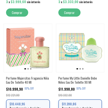
3
$3.999,60
3
$3.333,00
x
sin interés
x
sin interés
Perfume Mujercitas Fragancia Niña
Perfume My Little Danielle Bebe
Eau De Toilette 40 Ml
Niños Eau De Toilette 90 Ml
$10.998,90
$11.998,80
-
10
%
OFF
-
10
%
OFF
$12.221,00
$13.332,00
$10.448,96
$11.398,86