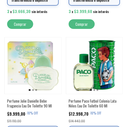
Transferencia o depósito
Transferencia o depósito
3
$3.666,30
3
$3.999,60
x
sin interés
x
sin interés
Perfume Jolie Danielle Bebe
Perfume Paco Futbol Colonia Lata
Fragancia Eau De Toilette 90 Ml
Niños Eau De Toilette 60 Ml
$9.999,00
$12.998,70
-
10
%
OFF
-
10
%
OFF
$11.110,00
$14.443,00