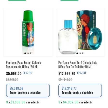
Perfume Paco Futbol Colonia
Perfume Paco Surf Colonia Lata
Desodorante Niños 150 Ml
Niños Eau De Toilette 60 Ml
$5.998,50
$12.998,70
-
10
%
OFF
-
10
%
OFF
$6.665,00
$14.443,00
$5.698,58
$12.348,77
Transferencia o depósito
Transferencia o depósito
3
$1.999,50
3
$4.332,90
x
sin interés
x
sin interés