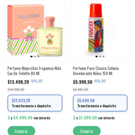
Perfume Mujercitas Fragancia Niña
Perfume Paco Clasico Colonia
Eau De Toilette 80 Ml
Desodorante Niños 150 Ml
$13.498,20
$5.998,50
-
10
%
OFF
-
10
%
OFF
$14.998,00
$6.665,00
$12.823,29
$5.698,58
Transferencia o depósito
Transferencia o depósito
3
$4.499,40
3
$1.999,50
x
sin interés
x
sin interés