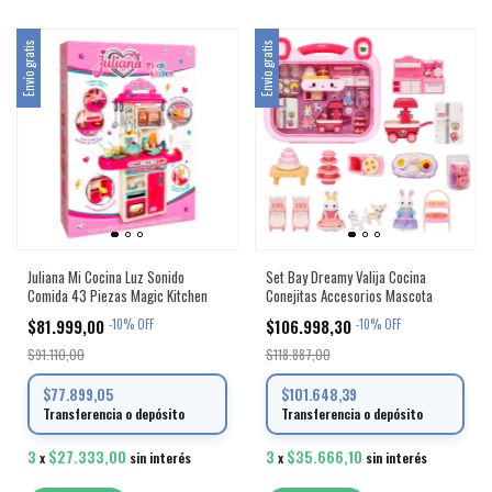
Envío gratis
Envío gratis
Juliana Mi Cocina Luz Sonido
Set Bay Dreamy Valija Cocina
Comida 43 Piezas Magic Kitchen
Conejitas Accesorios Mascota
$81.999,00
$106.998,30
-
10
%
OFF
-
10
%
OFF
$91.110,00
$118.887,00
$77.899,05
$101.648,39
Transferencia o depósito
Transferencia o depósito
3
$27.333,00
3
$35.666,10
x
sin interés
x
sin interés