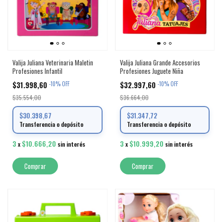
Valija Juliana Veterinaria Maletin
Valija Juliana Grande Accesorios
Profesiones Infantil
Profesiones Juguete Niña
$31.998,60
$32.997,60
-
10
%
OFF
-
10
%
OFF
$35.554,00
$36.664,00
$30.398,67
$31.347,72
Transferencia o depósito
Transferencia o depósito
3
$10.666,20
3
$10.999,20
x
sin interés
x
sin interés
Comprar