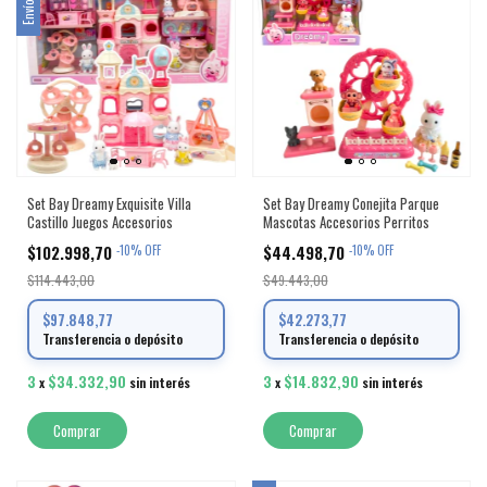
Set Bay Dreamy Exquisite Villa
Set Bay Dreamy Conejita Parque
Castillo Juegos Accesorios
Mascotas Accesorios Perritos
$102.998,70
$44.498,70
-
10
%
OFF
-
10
%
OFF
$114.443,00
$49.443,00
$97.848,77
$42.273,77
Transferencia o depósito
Transferencia o depósito
3
$34.332,90
3
$14.832,90
x
sin interés
x
sin interés