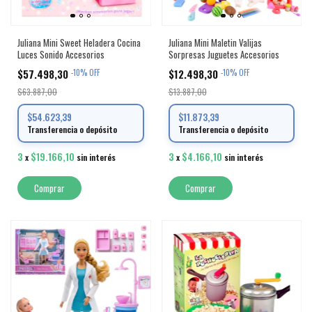
Juliana Mini Sweet Heladera Cocina
Juliana Mini Maletin Valijas
Luces Sonido Accesorios
Sorpresas Juguetes Accesorios
$57.498,30
$12.498,30
-
10
%
OFF
-
10
%
OFF
$63.887,00
$13.887,00
$54.623,39
$11.873,39
Transferencia o depósito
Transferencia o depósito
3
$19.166,10
3
$4.166,10
x
sin interés
x
sin interés
Comprar