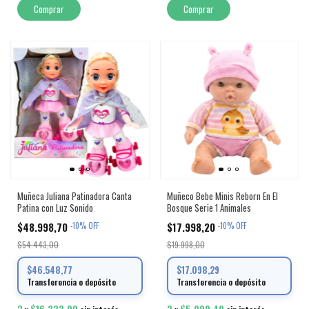
Muñeca Juliana Patinadora Canta
Muñeco Bebe Minis Reborn En El
Patina con Luz Sonido
Bosque Serie 1 Animales
$48.998,70
$17.998,20
-
10
%
OFF
-
10
%
OFF
$54.443,00
$19.998,00
$46.548,77
$17.098,29
Transferencia o depósito
Transferencia o depósito