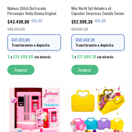
Muñeco Stitch Disfrazado
Mini World Set Heladera x4
Personajes Vinilo Disney Original
Capsulas Sorpresas Comida Cocina
$43.498,80
$52.998,30
-
10
%
OFF
-
10
%
OFF
$48.332,00
$58.887,00
$41.323,86
$50.348,39
Transferencia o depósito
Transferencia o depósito
3
$14.499,60
3
$17.666,10
x
sin interés
x
sin interés
Comprar