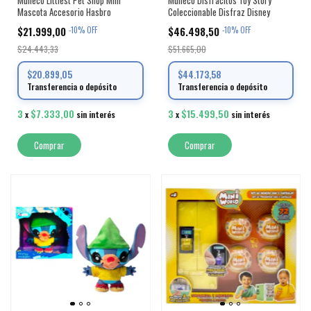
Mascota Accesorio Hasbro
Coleccionable Disfraz Disney
$21.999,00
$46.498,50
-
10
%
OFF
-
10
%
OFF
$24.443,33
$51.665,00
$20.899,05
$44.173,58
Transferencia o depósito
Transferencia o depósito
3
$7.333,00
3
$15.499,50
x
sin interés
x
sin interés
Comprar
Comprar