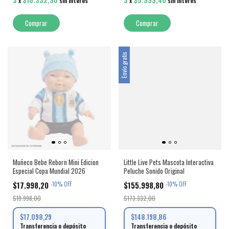
3
$16.332,90
3
$5.999,40
x
sin interés
x
sin interés
Comprar
Envío gratis
Muñeco Bebe Reborn Mini Edicion
Little Live Pets Mascota Interactiva
Especial Copa Mundial 2026
Peluche Sonido Original
$17.998,20
$155.998,80
-
10
%
OFF
-
10
%
OFF
$19.998,00
$173.332,00
$17.098,29
$148.198,86
Transferencia o depósito
Transferencia o depósito