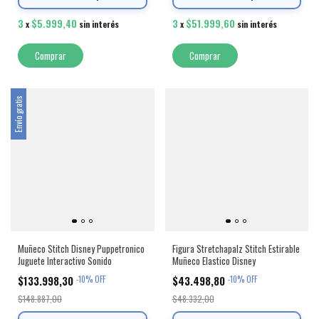
3
$5.999,40
3
$51.999,60
x
sin interés
x
sin interés
Comprar
Envío gratis
Muñeco Stitch Disney Puppetronico
Figura Stretchapalz Stitch Estirable
Juguete Interactivo Sonido
Muñeco Elastico Disney
$133.998,30
$43.498,80
-
10
%
OFF
-
10
%
OFF
$148.887,00
$48.332,00