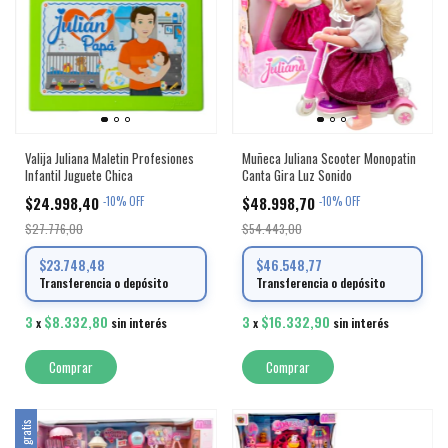
Valija Juliana Maletin Profesiones
Muñeca Juliana Scooter Monopatin
Infantil Juguete Chica
Canta Gira Luz Sonido
$24.998,40
$48.998,70
-
10
%
OFF
-
10
%
OFF
$27.776,00
$54.443,00
$23.748,48
$46.548,77
Transferencia o depósito
Transferencia o depósito
3
$8.332,80
3
$16.332,90
x
sin interés
x
sin interés
Comprar
Comprar
Envío gratis