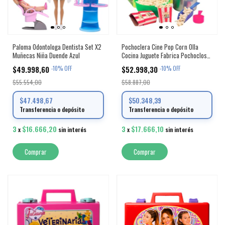
Paloma Odontologa Dentista Set X2
Pochoclera Cine Pop Corn Olla
Muñecas Niña Duende Azul
Cocina Juguete Fabrica Pochoclos
Original
$49.998,60
$52.998,30
-
10
%
OFF
-
10
%
OFF
$55.554,00
$58.887,00
$47.498,67
$50.348,39
Transferencia o depósito
Transferencia o depósito
3
$16.666,20
3
$17.666,10
x
sin interés
x
sin interés