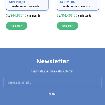
$127.298,39
$41.323,86
Transferencia o depósito
Transferencia o depósito
3
$44.666,10
3
$14.499,60
x
sin interés
x
sin interés
Comprar
Newsletter
Registrate y recibí nuestras ofertas.