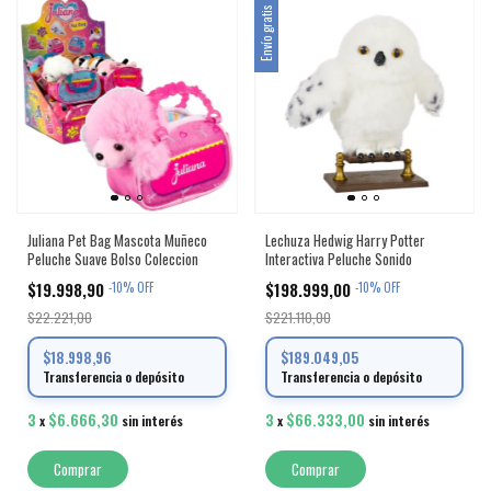
Envío gratis
Juliana Pet Bag Mascota Muñeco
Lechuza Hedwig Harry Potter
Peluche Suave Bolso Coleccion
Interactiva Peluche Sonido
$19.998,90
$198.999,00
-
10
%
OFF
-
10
%
OFF
$22.221,00
$221.110,00
$18.998,96
$189.049,05
Transferencia o depósito
Transferencia o depósito
3
$6.666,30
3
$66.333,00
x
sin interés
x
sin interés
Comprar