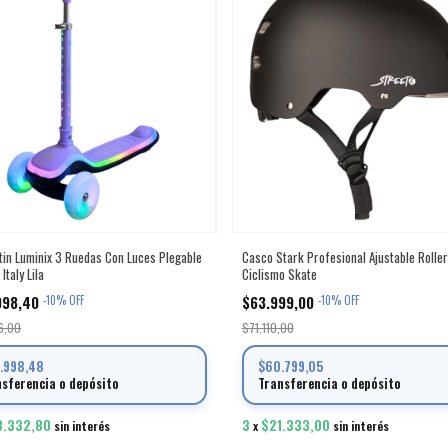
in Luminix 3 Ruedas Con Luces Plegable
Casco Stark Profesional Ajustable Rolle
Italy Lila
Ciclismo Skate
998,40
$63.999,00
-
10
%
OFF
-
10
%
OFF
6,00
$71.110,00
1.998,48
$60.799,05
nsferencia o depósito
Transferencia o depósito
3.332,80
3
$21.333,00
sin interés
x
sin interés