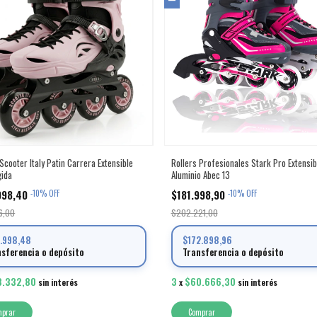
Scooter Italy Patin Carrera Extensible
Rollers Profesionales Stark Pro Extensib
gida
Aluminio Abec 13
998,40
$181.998,90
-
10
%
OFF
-
10
%
OFF
6,00
$202.221,00
1.998,48
$172.898,96
nsferencia o depósito
Transferencia o depósito
3.332,80
3
$60.666,30
sin interés
x
sin interés
mprar
Comprar