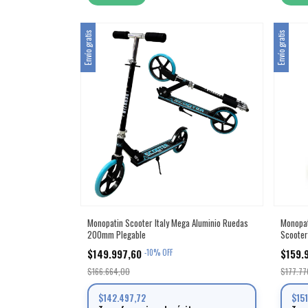
Envío gratis
Envío gratis
Monopatin Scooter Italy Mega Aluminio Ruedas
Monopat
200mm Plegable
Scooter
$149.997,60
$159.
-
10
%
OFF
$166.664,00
$177.77
$142.497,72
$15