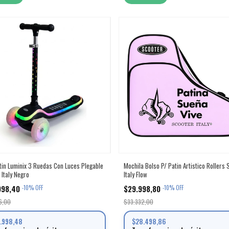
in Luminix 3 Ruedas Con Luces Plegable
Mochila Bolso P/ Patin Artistico Rollers 
 Italy Negro
Italy Flow
998,40
$29.998,80
-
10
%
OFF
-
10
%
OFF
6,00
$33.332,00
1.998,48
$28.498,86