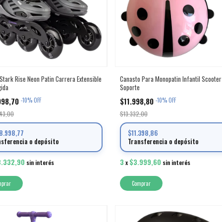
 Stark Rise Neon Patin Carrera Extensible
Canasto Para Monopatin Infantil Scooter 
gida
Soporte
998,70
$11.998,80
-
10
%
OFF
-
10
%
OFF
43,00
$13.332,00
8.998,77
$11.398,86
nsferencia o depósito
Transferencia o depósito
3.332,90
3
$3.999,60
sin interés
x
sin interés
mprar
Comprar