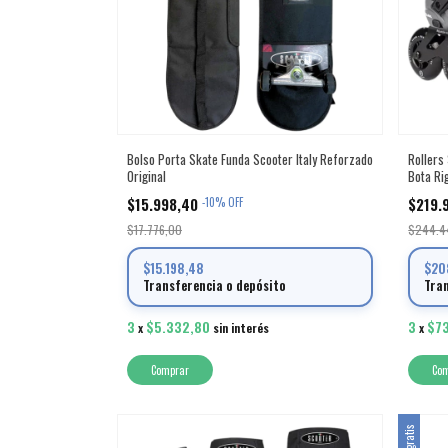
Bolso Porta Skate Funda Scooter Italy Reforzado
Rollers
Original
Bota Ri
$15.998,40
$219.
-
10
%
OFF
$17.776,00
$244.4
$15.198,48
$20
Transferencia o depósito
Tra
3
$5.332,80
3
$7
x
sin interés
x
Co