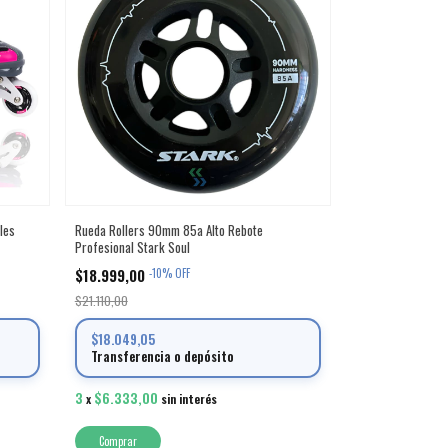
les
Rueda Rollers 90mm 85a Alto Rebote
Profesional Stark Soul
$18.999,00
-
10
%
OFF
$21.110,00
$18.049,05
Transferencia o depósito
3
$6.333,00
x
sin interés
Comprar