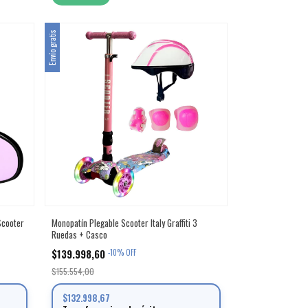
Envío gratis
Scooter
Monopatín Plegable Scooter Italy Graffiti 3
Ruedas + Casco
$139.998,60
-
10
%
OFF
$155.554,00
$132.998,67