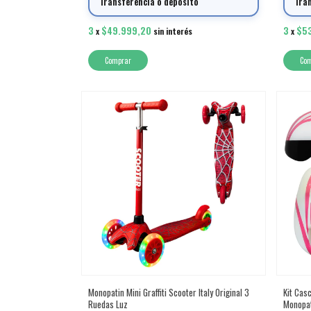
Transferencia o depósito
Tra
3
$49.999,20
3
$5
x
sin interés
x
Comprar
Monopatin Mini Graffiti Scooter Italy Original 3
Kit Cas
Ruedas Luz
Monopat