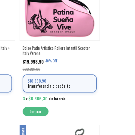
Italy +
Bolso Patin Artistico Rollers Infantil Scooter
Italy Verona
$19.998,90
-
10
%
OFF
$22.221,00
$18.998,96
Transferencia o depósito
3
$6.666,30
x
sin interés
Comprar