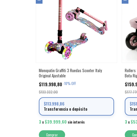
Monopatin Graffiti 3 Ruedas Scooter Italy
Rollers 
Original Ajustable
Bota Ri
$119.998,80
$159.
-
10
%
OFF
$133.332,00
$177.77
$113.998,86
$15
Transferencia o depósito
Tra
3
$39.999,60
3
$5
x
sin interés
x
Comprar
Co