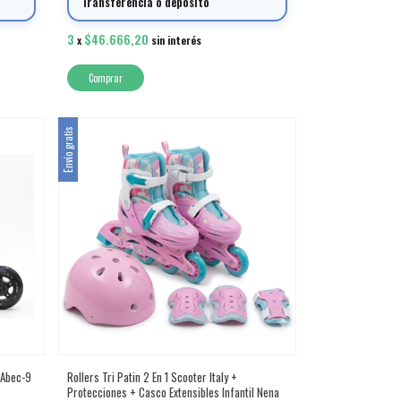
Transferencia o depósito
3
$46.666,20
x
sin interés
Comprar
Envío gratis
 Abec-9
Rollers Tri Patin 2 En 1 Scooter Italy +
Protecciones + Casco Extensibles Infantil Nena