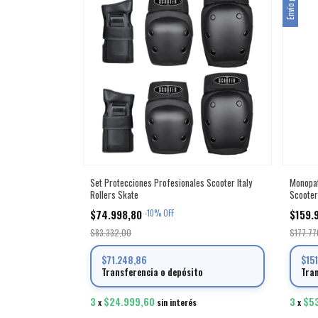
Envío gratis
Set Protecciones Profesionales Scooter Italy
Monopat
Rollers Skate
Scooter 
$74.998,80
$159.
-
10
%
OFF
$83.332,00
$177.77
$71.248,86
$15
Transferencia o depósito
Tra
3
$24.999,60
3
$5
x
sin interés
x