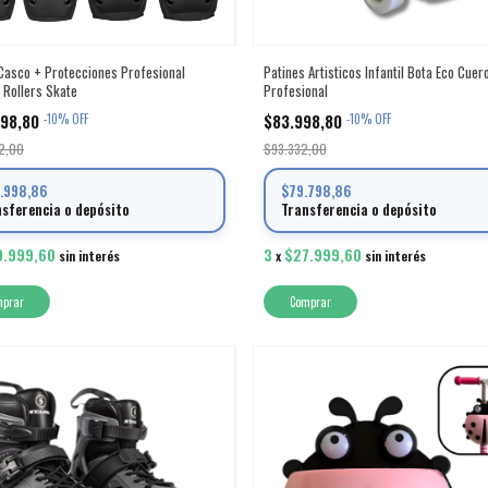
asco + Protecciones Profesional
Patines Artisticos Infantil Bota Eco Cuer
 Rollers Skate
Profesional
998,80
$83.998,80
-
10
%
OFF
-
10
%
OFF
2,00
$93.332,00
3.998,86
$79.798,86
nsferencia o depósito
Transferencia o depósito
9.999,60
3
$27.999,60
sin interés
x
sin interés
mprar
Comprar