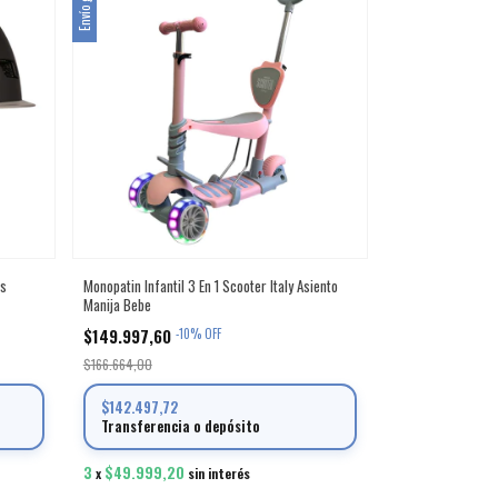
Envío gratis
rs
Monopatin Infantil 3 En 1 Scooter Italy Asiento
Manija Bebe
$149.997,60
-
10
%
OFF
$166.664,00
$142.497,72
Transferencia o depósito
3
$49.999,20
x
sin interés