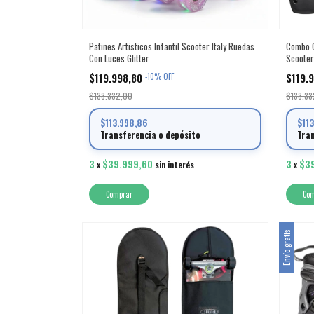
Patines Artisticos Infantil Scooter Italy Ruedas
Combo C
Con Luces Glitter
Scooter
$119.998,80
$119.
-
10
%
OFF
$133.332,00
$133.33
$113.998,86
$11
Transferencia o depósito
Tra
3
$39.999,60
3
$3
x
sin interés
x
Comprar
Co
Envío gratis