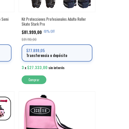
o Semi
Kit Protecciones Profesionales Adulto Roller
Skate Stark Pro
$81.999,00
-
10
%
OFF
$91.110,00
$77.899,05
Transferencia o depósito
3
$27.333,00
x
sin interés
Comprar