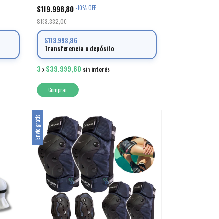
$119.998,80
-
10
%
OFF
$133.332,00
$113.998,86
Transferencia o depósito
3
$39.999,60
x
sin interés
Comprar
Envío gratis