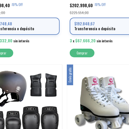
98,40
$202.998,60
-
10
%
OFF
-
10
%
OFF
6,00
$225.554,00
.748,48
$192.848,67
nsferencia o depósito
Transferencia o depósito
.332,80
3
$67.666,20
sin interés
x
sin interés
mprar
Comprar
Envío gratis