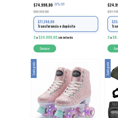
$74.998,80
$24.9
-
10
%
OFF
$83.332,00
$27.77
$71.248,86
$23
Transferencia o depósito
Tra
3
$24.999,60
3
$8
x
sin interés
x
Comprar
Co
Envío gratis
Envío gratis